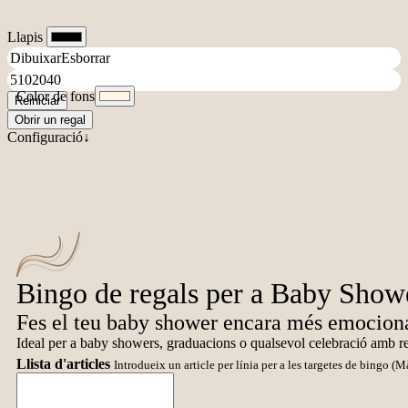
Llapis
Color de fons
Reiniciar
Obrir un regal
Configuració↓
Bingo de regals per a Baby Show
Fes el teu baby shower encara més emocionan
Ideal per a baby showers, graduacions o qualsevol celebració amb re
Llista d'articles
Introdueix un article per línia per a les targetes de bingo (