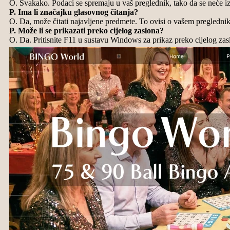
O. Svakako. Podaci se spremaju u vaš preglednik, tako da se neće iz
P. Ima li značajku glasovnog čitanja?
O. Da, može čitati najavljene predmete. To ovisi o vašem pregledni
P. Može li se prikazati preko cijelog zaslona?
O. Da. Pritisnite F11 u sustavu Windows za prikaz preko cijelog zas