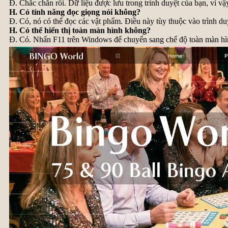
Đ. Chắc chắn rồi. Dữ liệu được lưu trong trình duyệt của bạn, vì vậy
H. Có tính năng đọc giọng nói không?
Đ. Có, nó có thể đọc các vật phẩm. Điều này tùy thuộc vào trình du
H. Có thể hiển thị toàn màn hình không?
Đ. Có. Nhấn F11 trên Windows để chuyển sang chế độ toàn màn hì