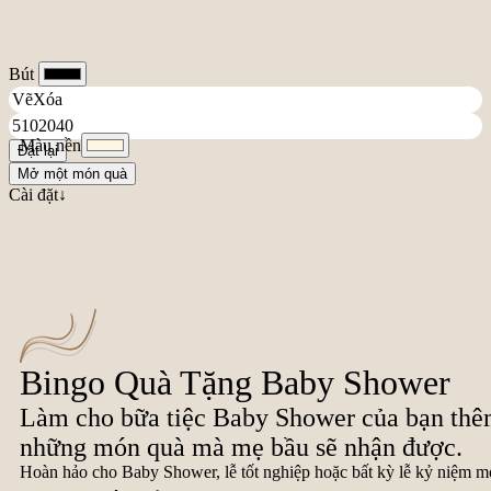
Bút
Màu nền
Đặt lại
Mở một món quà
Cài đặt↓
Bingo Quà Tặng Baby Shower
Làm cho bữa tiệc Baby Shower của bạn thêm
những món quà mà mẹ bầu sẽ nhận được.
Hoàn hảo cho Baby Shower, lễ tốt nghiệp hoặc bất kỳ lễ kỷ niệm m