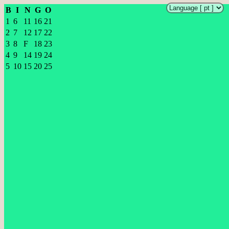
B
I
N
G
O
1
6
11
16
21
2
7
12
17
22
3
8
F
18
23
4
9
14
19
24
5
10
15
20
25