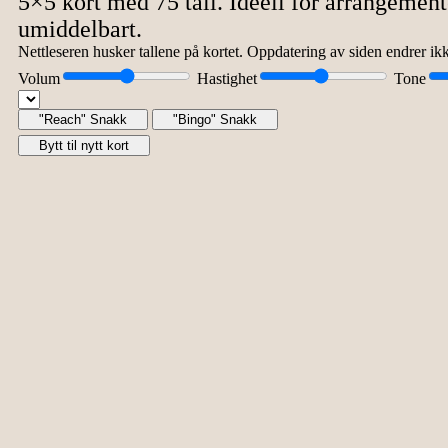
5×5 kort med 75 tall. Ideell for arrangement
umiddelbart.
Nettleseren husker tallene på kortet. Oppdatering av siden endrer ikke t
Volum
Hastighet
Tone
"Reach" Snakk
"Bingo" Snakk
Bytt til nytt kort