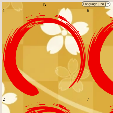
B
1
6
2
7