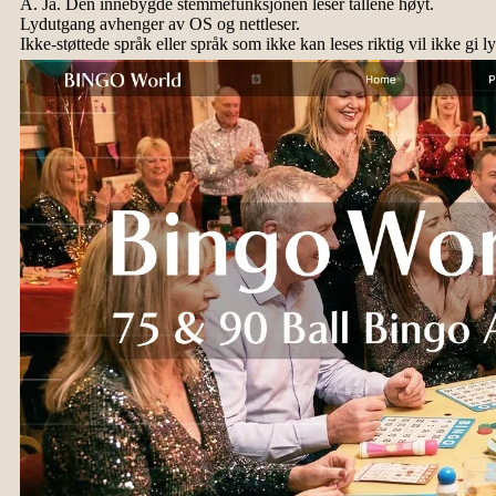
A. Ja. Den innebygde stemmefunksjonen leser tallene høyt.
Lydutgang avhenger av OS og nettleser.
Ikke-støttede språk eller språk som ikke kan leses riktig vil ikke gi l