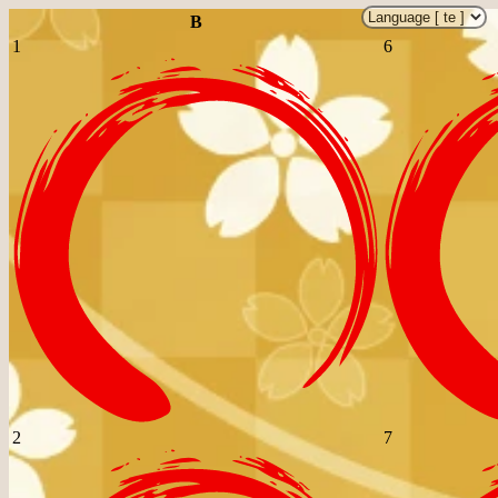
B
1
6
2
7