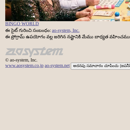
BINGO WORLD
ఈ సైట్ గురించి సంబంధం:
ao-system, Inc.
ఈ ప్రోగ్రామ్ ఉపయోగం వల్ల జరిగిన నష్టానికి మేము బాధ్యత వహించము
© ao-system, Inc.
www.aosystem.co.jp
ao-system.net
అదనపు సమాచారం చూపించు (జపనీస