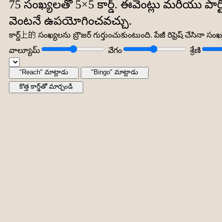
75 సంఖ్యలతో 5×5 కార్డ్. ఈవెంట్లు మరియు పా
వెంటనే ఉపయోగించవచ్చు.
కార్డ్上的 సంఖ్యలను బ్రౌజర్ గుర్తుంచుకుంటుంది. పేజీ రిఫ్రెష్ చేసినా సంఖ
వాల్యూమ్
వేగం
శ్రేణి
"Reach" మాట్లాడు
"Bingo" మాట్లాడు
కొత్త కార్డ్‌తో మార్చండి