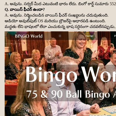
A. అవును. సర్వర్ మీద ఎటువంటి భారం లేదు. బింగో కార్డ్ సుమారు 55
Q. వాయిస్ ఫీచర్ ఉందా?
A. అవును. నిర్మించబడిన వాయిస్ ఫీచర్ సంఖ్యలను చదువుతుంది.
ఆడియో అవుట్‌పుట్ OS మరియు బ్రౌజర్‌పై ఆధారపడి ఉంటుంది.
మద్దతు లేని భాషలలో లేదా ఎంచుకున్న భాష సరైనంగా చదవలేనప్పుడు,