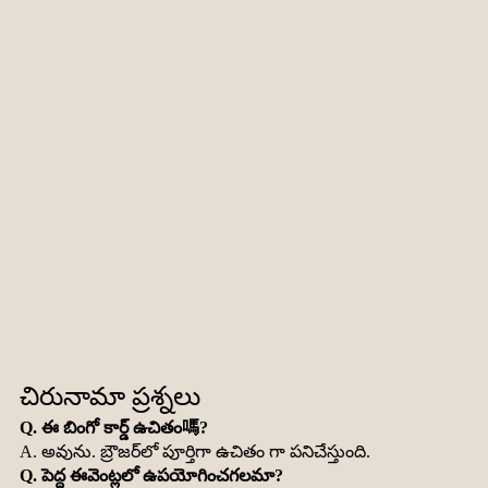
చిరునామా ప్రశ్నలు
Q. ఈ బింగో కార్డ్ ఉచితం嗎?
A. అవును. బ్రౌజర్‌లో పూర్తిగా ఉచితం గా పనిచేస్తుంది.
Q. పెద్ద ఈవెంట్లలో ఉపయోగించగలమా?