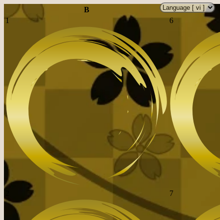
B
1
6
2
7