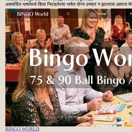
असमर्थित भाषांमध्ये किंवा निवडलेल्या भाषेत योग्य उच्चार न झाल्यास आवाज ये
BINGO WORLD