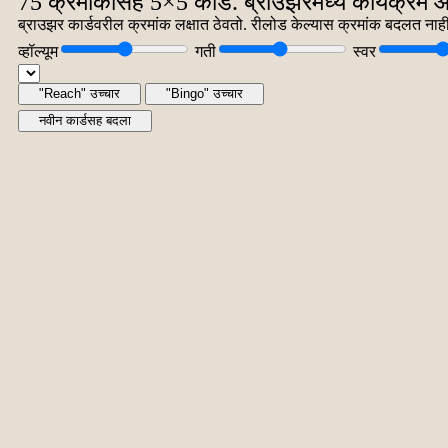
75 क्रमांकांसह 5×5 कार्ड. ब्राउझरमध्ये कार्यक्रम
ब्राउझर कार्डवरील क्रमांक लक्षात ठेवतो. रीलोड केल्यास क्रमांक बदलत नाहीत.
व्हॉल्यूम
गती
स्वर
"Reach" उच्चार
"Bingo" उच्चार
नवीन कार्डसह बदला