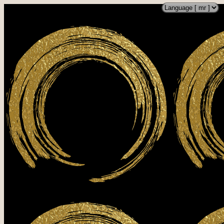
B
1
6
2
7