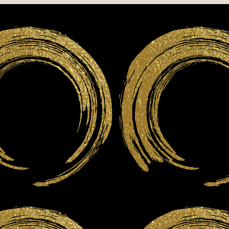
I
N
11
12