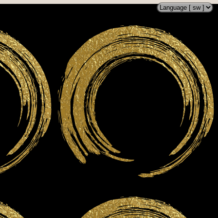
G
16
17