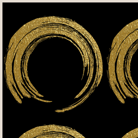
B
1
6
2
7