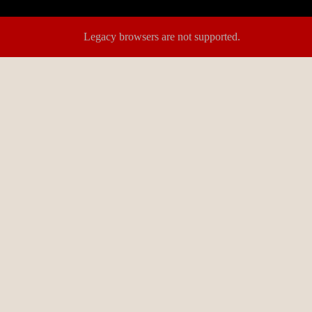
Legacy browsers are not supported.
ora kwa matukio na sherehe kwenye kivinjari.
sha ukurasa hakubadilishi nambari. Kabla ya kuanza mchezo, badilish
Toni
Chaguo la awali