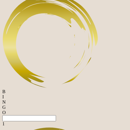
B
I
N
G
O
1