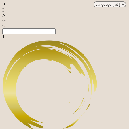
B
I
N
G
O
1