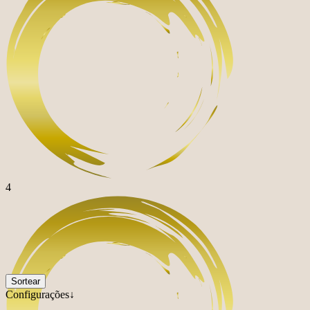
4
Sortear
Configurações↓