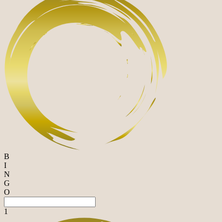
B
I
N
G
O
1