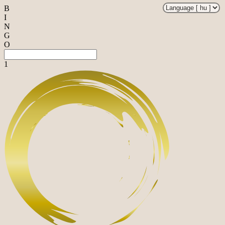
B
I
N
G
O
1