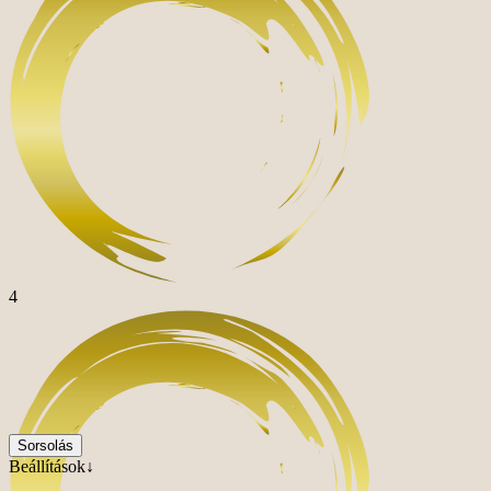
4
Sorsolás
Beállítások↓