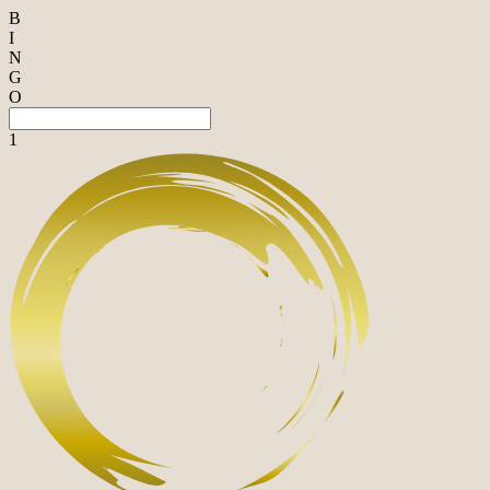
B
I
N
G
O
1