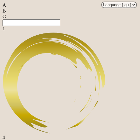
A
B
C
1
4