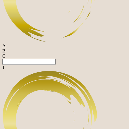
A
B
C
1