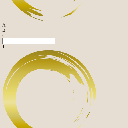
A
B
C
1