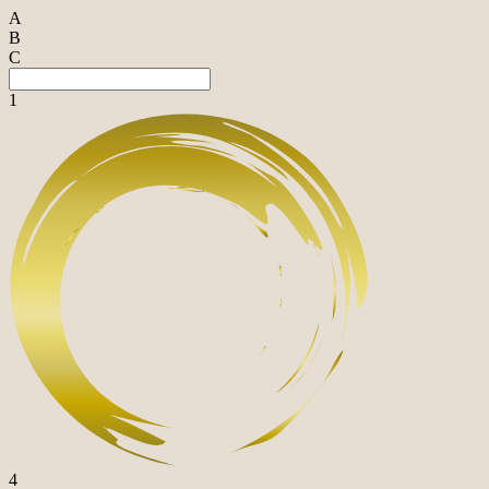
A
B
C
1
4