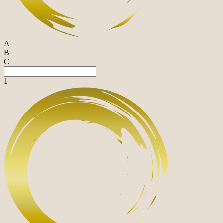
A
B
C
1