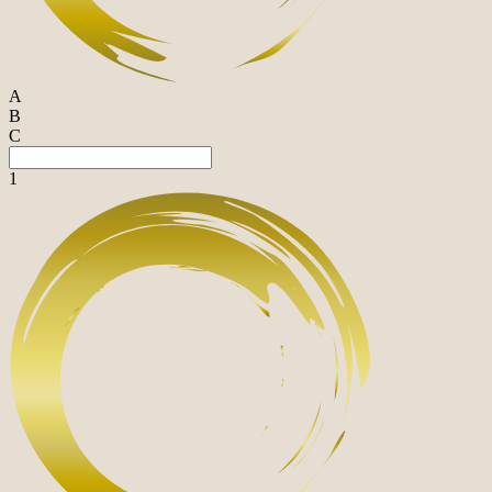
A
B
C
1