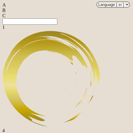
A
B
C
1
4