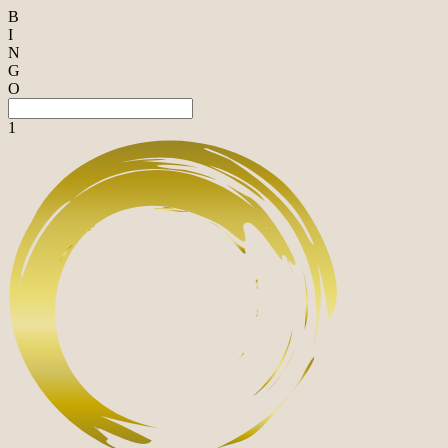
B
I
N
G
O
1