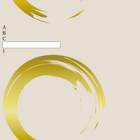
A
B
C
1