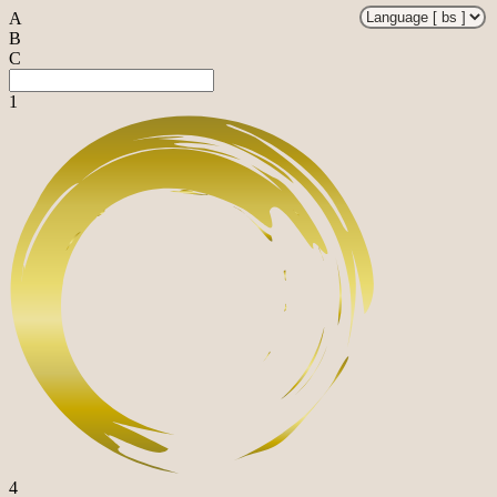
A
B
C
1
4