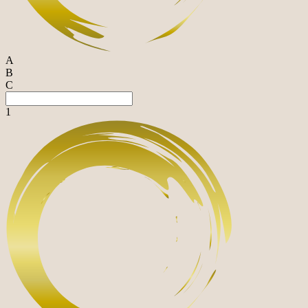
A
B
C
1