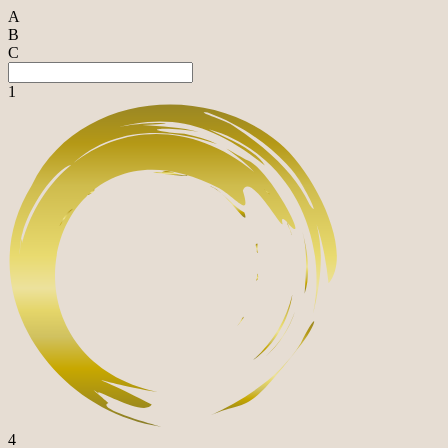
A
B
C
1
4