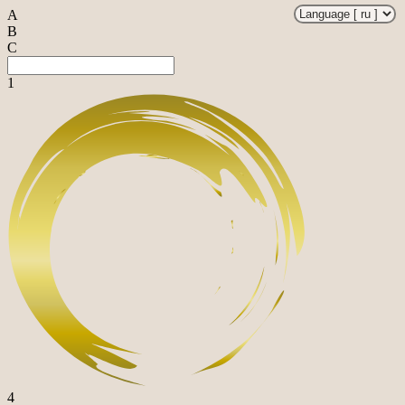
A
B
C
1
4