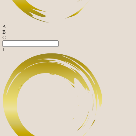
A
B
C
1