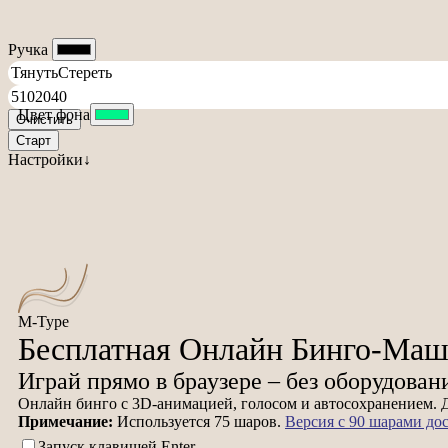
Ручка
Цвет фона
Очистить
Старт
Настройки↓
M-Type
Бесплатная Онлайн Бинго-Ма
Играй прямо в браузере – без оборудован
Онлайн бинго с 3D-анимацией, голосом и автосохранением. Д
Примечание:
Используется 75 шаров.
Версия с 90 шарами дос
Запуск клавишей Enter