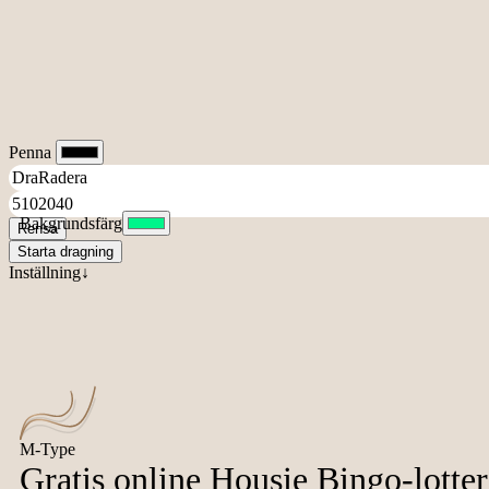
Penna
Bakgrundsfärg
Rensa
Starta dragning
Inställning↓
M-Type
Gratis online Housie Bingo-lotte