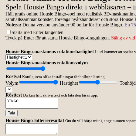
Spela Housie Bingo direkt i webbläsaren – 
Håll gratis online Housie Bingo-spel med realistisk 3D-maskinanimati
samhällssammankomster, företags nyårshändelser och stora Housie B
Notera:
Denna version använder 90 bollar för Housie Bingo.
En 75
Starta med Enter-tangenten
Tryck på Enter för att starta Housie Bingo-dragningen.
Stäng av vid 
Housie Bingo-maskinens rotationshastighet
Ljud kommer att spelas v
Housie Bingo-maskinens rotationsvolym
Röstval
Konfigurera olika inställningar för bolluppläsning.
Volym
Hastighet
Tonhöjd
Rösttest
Du kan fritt skriva text och låta den läsas upp.
Tala
Housie Bingo-lotterieresultat
Om du vill börja mitt i, ange numren sep