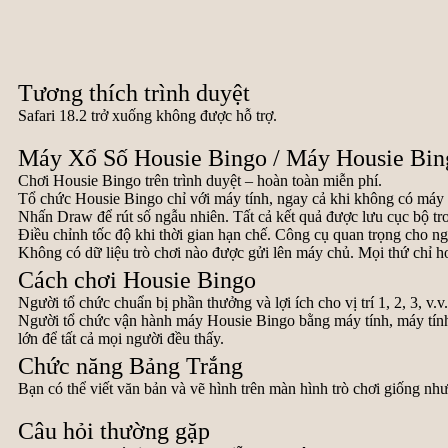
Tương thích trình duyệt
Safari 18.2 trở xuống không được hỗ trợ.
Máy Xổ Số Housie Bingo / Máy Housie Bing
Chơi Housie Bingo trên trình duyệt – hoàn toàn miễn phí.
Tổ chức Housie Bingo chỉ với máy tính, ngay cả khi không có máy vật
Nhấn Draw để rút số ngẫu nhiên. Tất cả kết quả được lưu cục bộ trong
Điều chỉnh tốc độ khi thời gian hạn chế. Công cụ quan trọng cho ng
Không có dữ liệu trò chơi nào được gửi lên máy chủ. Mọi thứ chỉ h
Cách chơi Housie Bingo
Người tổ chức chuẩn bị phần thưởng và lợi ích cho vị trí 1, 2, 3, v.v.
Người tổ chức vận hành máy Housie Bingo bằng máy tính, máy tính b
lớn để tất cả mọi người đều thấy.
Chức năng Bảng Trắng
Bạn có thể viết văn bản và vẽ hình trên màn hình trò chơi giống như
Câu hỏi thường gặp