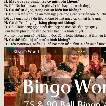
H. Máy quay số bingo này có miễn phí không?
Đ. Có. Nó hoàn toàn miễn phí và chỉ chạy trên trình duyệt.
H. Có thể sử dụng trong các sự kiện lớn không?
Đ. Có. Có thể sử dụng an toàn ngay cả trong các sự kiện lớn. Vì chạ
kết quả quay số và dữ liệu không bị mất ngay cả khi tải lại trang.
H. Có chức năng đọc bằng giọng nói không?
Đ. Có. Chức năng giọng nói tích hợp sẽ đọc các số được quay.
Âm thanh phụ thuộc vào hệ điều hành và trình duyệt.
Một số ngôn ngữ có thể không đọc đúng hoặc không phát âm nếu k
H. Có thể hiển thị toàn màn hình không?
Đ. Trên Windows, nhấn F11 để bật toàn màn hình. Nhấn lại để thoát.