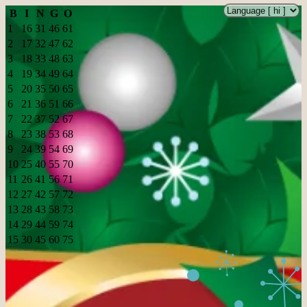
B
I
N
G
O
1
16
31
46
61
2
17
32
47
62
3
18
33
48
63
4
19
34
49
64
5
20
35
50
65
6
21
36
51
66
7
22
37
52
67
8
23
38
53
68
9
24
39
54
69
10
25
40
55
70
11
26
41
56
71
12
27
42
57
72
13
28
43
58
73
14
29
44
59
74
15
30
45
60
75