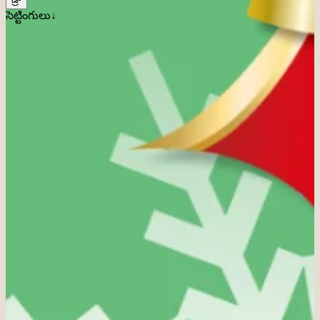
సెట్టింగులు↓