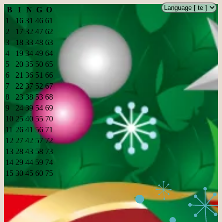
B
I
N
G
O
1
16
31
46
61
2
17
32
47
62
3
18
33
48
63
4
19
34
49
64
5
20
35
50
65
6
21
36
51
66
7
22
37
52
67
8
23
38
53
68
9
24
39
54
69
10
25
40
55
70
11
26
41
56
71
12
27
42
57
72
13
28
43
58
73
14
29
44
59
74
15
30
45
60
75