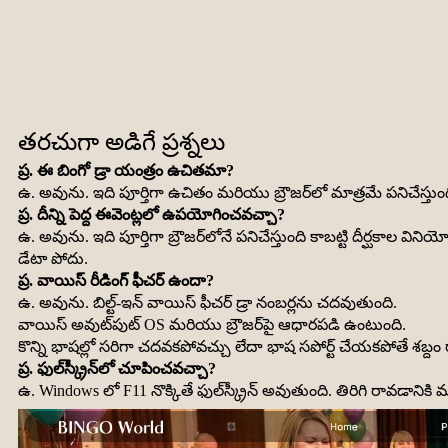
తరచుగా అడిగే ప్రశ్నలు
ప్ర. ఈ బింగో డ్రా యంత్రం ఉచితమా?
ఉ. అవును. ఇది పూర్తిగా ఉచితం మరియు బ్రౌజర్‌లో మాత్రమే పనిచేస్తుంద
ప్ర. దీన్ని పెద్ద ఈవెంట్లలో ఉపయోగించవచ్చా?
ఉ. అవును. ఇది పూర్తిగా బ్రౌజర్‌లోనే పనిచేస్తుంది కాబట్టి దీర్ఘకాల విన
డేటా పోదు.
ప్ర. వాయిస్ రీడింగ్ ఫీచర్ ఉందా?
ఉ. అవును. బిల్ట్-ఇన్ వాయిస్ ఫీచర్ డ్రా నంబర్లను చదవుతుంది.
వాయిస్ అవుట్‌పుట్ OS మరియు బ్రౌజర్‌పై ఆధారపడి ఉంటుంది.
కొన్ని భాషల్లో సరిగా చదవకపోవచ్చు లేదా భాష సపోర్ట్ చేయకపోతే శబ్దం
ప్ర. ఫుల్‌స్క్రీన్‌లో చూపించవచ్చా?
ఉ. Windows లో F11 నొక్కితే ఫుల్‌స్క్రీన్ అవుతుంది. తిరిగి రావడానికి మళ్