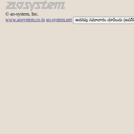
© ao-system, Inc.
www.aosystem.co.jp
ao-system.net
అదనపు సమాచారం చూపించు (జపనీస