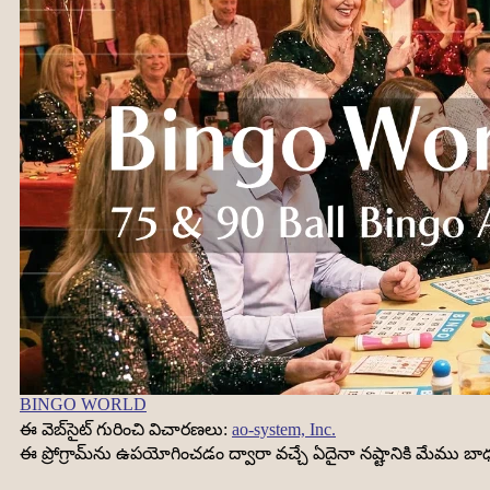
BINGO WORLD
ఈ వెబ్‌సైట్ గురించి విచారణలు:
ao-system, Inc.
ఈ ప్రోగ్రామ్‌ను ఉపయోగించడం ద్వారా వచ్చే ఏదైనా నష్టానికి మేము 