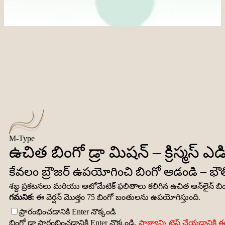
M-Type
ఉచిత బింగో డ్రా మిషన్ – క్రిస్మస్ ఎ
కేవలం బ్రౌజర్ ఉపయోగించి బింగో ఆడండి – భ
శబ్ద ప్రకటనలు మరియు ఆటోమేటిక్ ఫలితాలు కలిగిన ఉచిత ఆన్‌లైన్ బింగో.
గమనిక:
ఈ వెర్షన్ మొత్తం 75 బింగో బంతులను ఉపయోగిస్తుంది.
ప్రారంభించడానికి Enter నొక్కండి
బింగో డ్రా ప్రారంభించడానికి Enter నొక్కండి.
పాఠ్యాన్ని టైప్ చేయడానికి