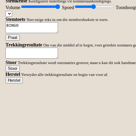
Stemkeuse
Konfigureer instellings vir nommeraankondigings.
Volume
Spoed
Toonhoog
Stemtoets
Voer enige teks in om die stemleesfunksie te toets.
Praat
Trekkingresultate
Om van die middel af te begin, voer getrekte nommers g
Stoor
Trekkingresultate word outomaties gestoor, maar u kan dit ook handmati
Stoor
Herstel
Verwyder alle trekkingresultate en begin van voor af.
Herstel