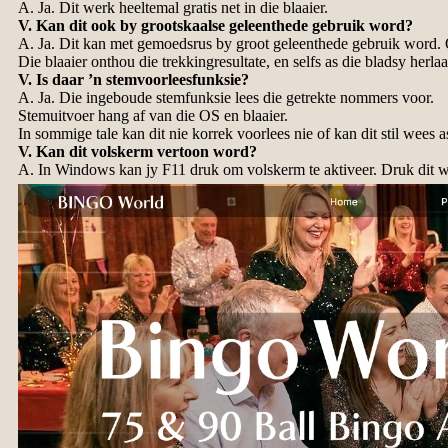
A. Ja. Dit werk heeltemal gratis net in die blaaier.
V. Kan dit ook by grootskaalse geleenthede gebruik word?
A. Ja. Dit kan met gemoedsrus by groot geleenthede gebruik word. Omd
Die blaaier onthou die trekkingresultate, en selfs as die bladsy herlaa
V. Is daar ’n stemvoorleesfunksie?
A. Ja. Die ingeboude stemfunksie lees die getrekte nommers voor.
Stemuitvoer hang af van die OS en blaaier.
In sommige tale kan dit nie korrek voorlees nie of kan dit stil wees a
V. Kan dit volskerm vertoon word?
A. In Windows kan jy F11 druk om volskerm te aktiveer. Druk dit we