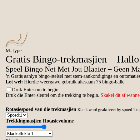
M-Type
Gratis Bingo-trekmasjien – Hall
Speel Bingo Net Met Jou Blaaier – Geen Ma
Trek
’n Gratis aanlyn bingo-stelsel met stem-aankondigings en outomatiese
Instellings↓
Let wel:
Hierdie weergawe gebruik altesaam 75 bingo-balle.
Druk Enter om te begin
Druk die Enter-sleutel om die trekking te begin.
Skakel dit af wannee
Rotasiespoed van die trekmasjien
Klank word geaktiveer by spoed 1 tot
Trekkingmasjien Rotasievolume