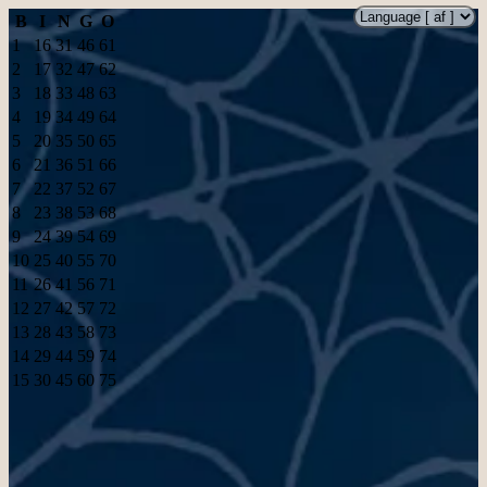
B
I
N
G
O
1
16
31
46
61
2
17
32
47
62
3
18
33
48
63
4
19
34
49
64
5
20
35
50
65
6
21
36
51
66
7
22
37
52
67
8
23
38
53
68
9
24
39
54
69
10
25
40
55
70
11
26
41
56
71
12
27
42
57
72
13
28
43
58
73
14
29
44
59
74
15
30
45
60
75