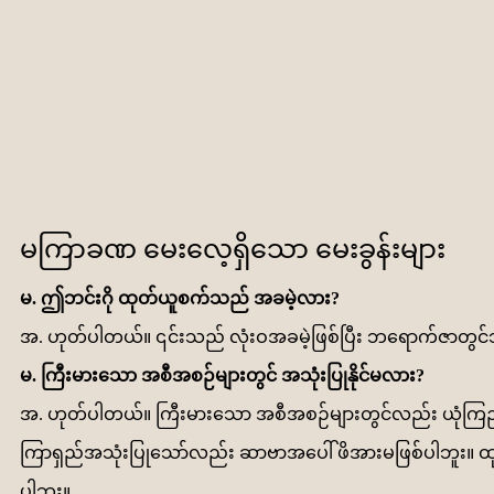
မကြာခဏ မေးလေ့ရှိသော မေးခွန်းများ
မ. ဤဘင်းဂို ထုတ်ယူစက်သည် အခမဲ့လား?
အ. ဟုတ်ပါတယ်။ ၎င်းသည် လုံးဝအခမဲ့ဖြစ်ပြီး ဘရောက်ဇာတ
မ. ကြီးမားသော အစီအစဉ်များတွင် အသုံးပြုနိုင်မလား?
အ. ဟုတ်ပါတယ်။ ကြီးမားသော အစီအစဉ်များတွင်လည်း ယုံကြည
ကြာရှည်အသုံးပြုသော်လည်း ဆာဗာအပေါ် ဖိအားမဖြစ်ပါဘူး။ ထု
ပါဘူး။