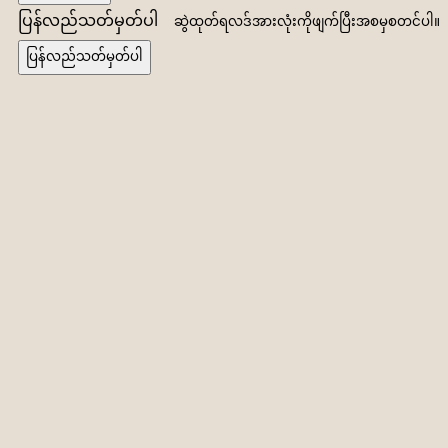
ပြန်လည်သတ်မှတ်ပါ
ဆွဲထုတ်ရလဒ်အားလုံးကိုဖျက်ပြီးအစမှစတင်ပါ။
ပြန်လည်သတ်မှတ်ပါ