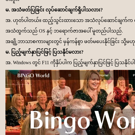
မ. အသံဖတ်ပြခြင်း လုပ်ဆောင်ချက်ရှိပါသလား?
အ. ဟုတ်ပါတယ်။ ထည့်သွင်းထားသော အသံလုပ်ဆောင်ချက်က ထု
အသံထွက်သည် OS နှင့် ဘရောက်ဇာအပေါ် မူတည်ပါသည်.
အချို့ဘာသာစကားများတွင် မှန်ကန်စွာ ဖတ်မပေးနိုင်ခြင်း သိ
မ. ပြည့်မျက်နှာပြင်ဖြင့် ပြသနိုင်မလား?
အ. Windows တွင် F11 ကိုနှိပ်ပါက ပြည့်မျက်နှာပြင်ဖြင့် ပြသနိုင်ပါ