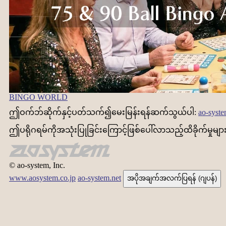
BINGO WORLD
ဤဝက်ဘ်ဆိုက်နှင့်ပတ်သက်၍မေးမြန်းရန်ဆက်သွယ်ပါ:
ao-syste
ဤပရိုဂရမ်ကိုအသုံးပြုခြင်းကြောင့်ဖြစ်ပေါ်လာသည့်ထိခိုက်မှုမျာ
© ao-system, Inc.
www.aosystem.co.jp
ao-system.net
အပိုအချက်အလက်ပြရန် (ဂျပန်)