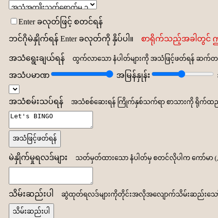
Enter ခလုတ်ဖြင့် စတင်ရန်
ဘင်ဂိုမဲနှိုက်ရန် Enter ခလုတ်ကို နှိပ်ပါ။
စာရိုက်သည့်အခါတွင် 
အသံရွေးချယ်ရန်
ထွက်လာသော နံပါတ်များကို အသံဖြင့်ဖတ်ရန် ဆက်တင
အသံပမာဏ
အမြန်နှုန်း
အသံစမ်းသပ်ရန်
အသံစစ်ဆေးရန် ကြိုက်နှစ်သက်ရာ စာသားကို ရိုက်ထည့
အသံဖြင့်ဖတ်ရန်
မဲနှိုက်မှုရလဒ်များ
သတ်မှတ်ထားသော နံပါတ်မှ စတင်လိုပါက ကော်မာ (,) ခ
သိမ်းဆည်းပါ
ဆွဲထုတ်ရလဒ်များကိုတိုင်းအလိုအလျောက်သိမ်းဆည်းသော်လ
သိမ်းဆည်းပါ