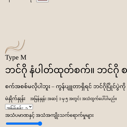
Type M
ဘင်ဂို နံပါတ်ထုတ်စက်။ ဘင်ဂို စက
စက်အစစ်မလိုပါဘူး – ကွန်ပျူတာရှိရင် ဘင်ဂိုပြိုင်ပွဲ
မဲနှိုက်နှုန်း
အမြန်နှုန်း အဆင့် ၁ မှ ၅ အတွင်း အသံထွက်ပေါ်ပါမည်။
အသံပမာဏနှင့် အသံအကျိုးသက်ရောက်မှုများ