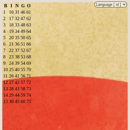
B
I
N
G
O
1
16
31
46
61
2
17
32
47
62
3
18
33
48
63
4
19
34
49
64
5
20
35
50
65
6
21
36
51
66
7
22
37
52
67
8
23
38
53
68
9
24
39
54
69
10
25
40
55
70
11
26
41
56
71
12
27
42
57
72
13
28
43
58
73
14
29
44
59
74
15
30
45
60
75