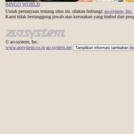
BINGO WORLD
Untuk pertanyaan tentang situs ini, silakan hubungi:
ao-system, Inc.
Kami tidak bertanggung jawab atas kerusakan yang timbul dari pen
© ao-system, Inc.
www.aosystem.co.jp
ao-system.net
Tampilkan informasi tambahan (b