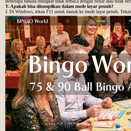
Beberapa bahasa mungkin tidak terbaca dengan benar atau tidak bers
T. Apakah bisa ditampilkan dalam mode layar penuh?
J. Di Windows, tekan F11 untuk masuk ke mode layar penuh. Tekan 