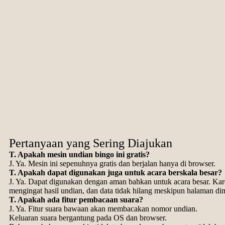
Pertanyaan yang Sering Diajukan
T. Apakah mesin undian bingo ini gratis?
J. Ya. Mesin ini sepenuhnya gratis dan berjalan hanya di browser.
T. Apakah dapat digunakan juga untuk acara berskala besar?
J. Ya. Dapat digunakan dengan aman bahkan untuk acara besar. Ka
mengingat hasil undian, dan data tidak hilang meskipun halaman di
T. Apakah ada fitur pembacaan suara?
J. Ya. Fitur suara bawaan akan membacakan nomor undian.
Keluaran suara bergantung pada OS dan browser.