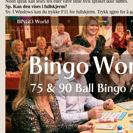
Noen språk kan leses feil eller være stille hvis språket ikke støttes.
Sp. Kan den vises i fullskjerm?
Sv. I Windows kan du trykke F11 for fullskjerm. Trykk igjen for å gå 