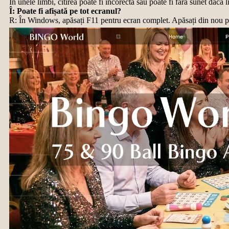
În unele limbi, citirea poate fi incorectă sau poate fi fără sunet dacă 
Î: Poate fi afișată pe tot ecranul?
R: În Windows, apăsați F11 pentru ecran complet. Apăsați din nou pe