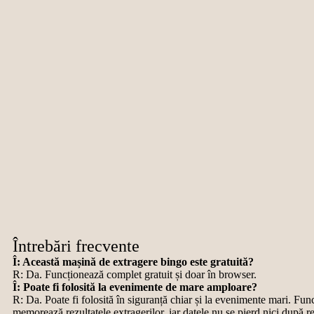
Întrebări frecvente
Î: Această mașină de extragere bingo este gratuită?
R: Da. Funcționează complet gratuit și doar în browser.
Î: Poate fi folosită la evenimente de mare amploare?
R: Da. Poate fi folosită în siguranță chiar și la evenimente mari. Fun
memorează rezultatele extragerilor, iar datele nu se pierd nici după r