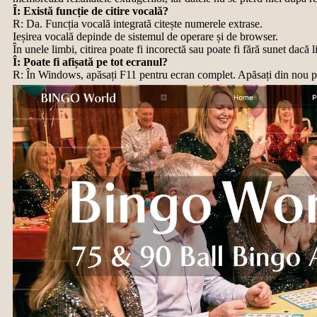
Î: Există funcție de citire vocală?
R: Da. Funcția vocală integrată citește numerele extrase.
Ieșirea vocală depinde de sistemul de operare și de browser.
În unele limbi, citirea poate fi incorectă sau poate fi fără sunet dacă 
Î: Poate fi afișată pe tot ecranul?
R: În Windows, apăsați F11 pentru ecran complet. Apăsați din nou pe