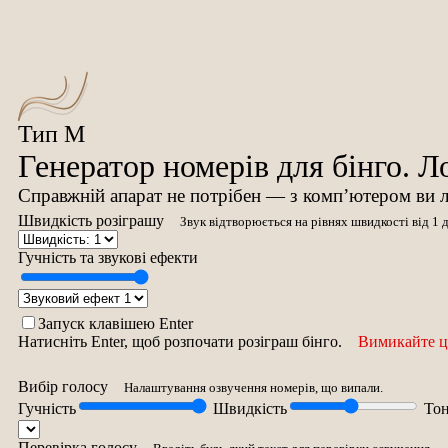
Тип M
Генератор номерів для бінго. Л
Справжній апарат не потрібен — з комп’ютером ви ле
Швидкість розіграшу
Звук відтворюється на рівнях швидкості від 1 д
Гучність та звукові ефекти
Запуск клавішею Enter
Натисніть Enter, щоб розпочати розіграш бінго.
Вимикайте цю
Вибір голосу
Налаштування озвучення номерів, що випали.
Гучність
Швидкість
Тон
Перевірка голосу