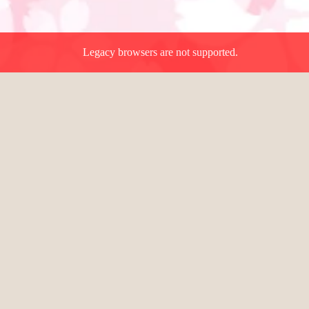
Legacy browsers are not supported.
版
 - 抽選機は不要
料オンラインビンゴ。パーティー、学校行事、地域イベント、
ます。
します。