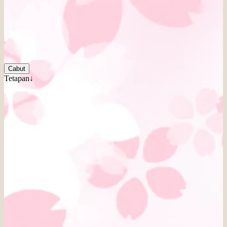
Cabut
Tetapan↓