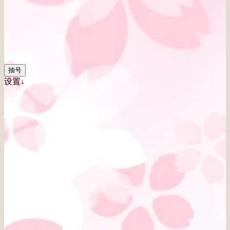
抽号
设置↓