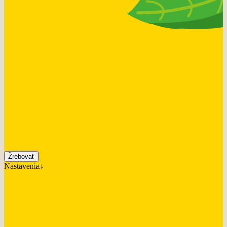
Žrebovať
Nastavenia↓