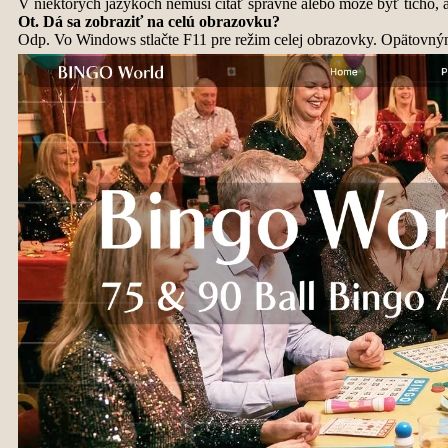
V niektorých jazykoch nemusí čítať správne alebo môže byť ticho, 
Ot. Dá sa zobraziť na celú obrazovku?
Odp. Vo Windows stlačte F11 pre režim celej obrazovky. Opätovným s