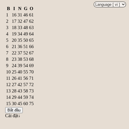
B
I
N
G
O
1
16
31
46
61
2
17
32
47
62
3
18
33
48
63
4
19
34
49
64
5
20
35
50
65
6
21
36
51
66
7
22
37
52
67
8
23
38
53
68
9
24
39
54
69
10
25
40
55
70
11
26
41
56
71
12
27
42
57
72
13
28
43
58
73
14
29
44
59
74
15
30
45
60
75
Bắt đầu
Cài đặt↓