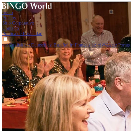
Inicio
Precios
Sitio Corporativo
Contacto
Política de Privacidad
Language
en: English
de: Deutsch
es: Español
fr: Français
ja: 日本語
pt: Portug