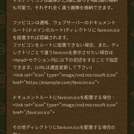
も可能で、それぞれ全く違う画像を格納できます。
ファビコンは通常、ウェブサーバーのドキュメント
ルート(ドメインのルート)ディレクトリに favicon.ico
を設置すれば認識されます。
ファビコンをルートに設置できない場合、また、ディ
レクトリごとで違うfaviconを表示させたい場合は
<head>セクション内に以下の記述をすることで指定
できます。(URLは適宜変更して下さい)
<link rel="icon" type="image/vnd.microsoft.icon"
href="https://example.com/favicon.ico">
ドキュメントルートにfavicon.icoを配置する場合：
<link rel="icon" type="image/vnd.microsoft.icon"
href="/favicon.ico">
その他ディレクトリにfavicon.icoを配置する場合の