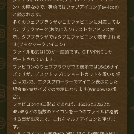
ン）の略なので、英語ではファブアイコン(Fav-Icon)
と読まれます。
多くのウェブブラウザがこのファビコンに対応してお
り、ブックマーク(お気に入り)リストやアドレス表
示、タブブラウザではタブにファビコンが表示されま
す(ブックマークアイコン)
ファイル形式はICOが一般的です。GIFやPNGもサ
ポートされています。
ファビコンのウェブブラウザでの表示では16x16サイ
ズですが、デスクトップにショートカットを置いた場
合は32x32、エクスプローラーでアイコン表示にした
場合48x48サイズでの表示になります(Windowsの場
合)。
ファビコンはICO形式であれば、16x16と32x32と
48x48などの複数のアイコンを一つのファイルに格納
する事が出来ます。これをマルチアイコンと呼びま
す。
マルチアイコンは画像が2,3個に限らず4個5個の格納