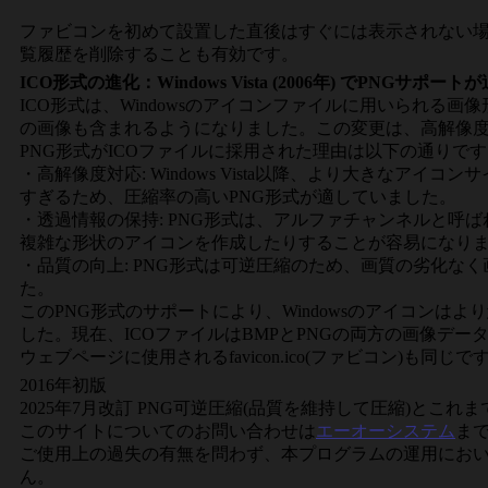
ファビコンを初めて設置した直後はすぐには表示されない
覧履歴を削除することも有効です。
ICO形式の進化：Windows Vista (2006年) でPNGサポート
ICO形式は、Windowsのアイコンファイルに用いられる画像形
の画像も含まれるようになりました。この変更は、高解像
PNG形式がICOファイルに採用された理由は以下の通りで
・高解像度対応: Windows Vista以降、より大きなアイ
すぎるため、圧縮率の高いPNG形式が適していました。
・透過情報の保持: PNG形式は、アルファチャンネルと
複雑な形状のアイコンを作成したりすることが容易になり
・品質の向上: PNG形式は可逆圧縮のため、画質の劣化
た。
このPNG形式のサポートにより、Windowsのアイコン
した。現在、ICOファイルはBMPとPNGの両方の画像デ
ウェブページに使用されるfavicon.ico(ファビコン)も同じで
2016年初版
2025年7月改訂 PNG可逆圧縮(品質を維持して圧縮)とこ
このサイトについてのお問い合わせは
エーオーシステム
ま
ご使用上の過失の有無を問わず、本プログラムの運用にお
ん。