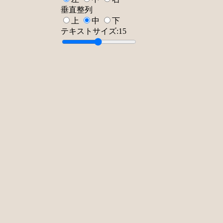
垂直整列
上
中
下
テキストサイズ:
15