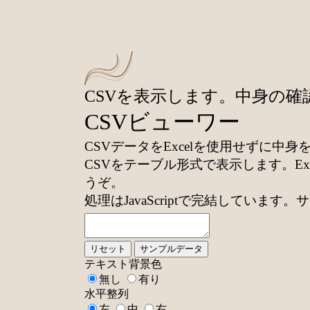
CSVを表示します。中身の確
CSVビューワー
CSVデータをExcelを使用せずに中身を
CSVをテーブル形式で表示します。E
うぞ。
処理はJavaScriptで完結して
リセット
サンプルデータ
テキスト背景色
無し
有り
水平整列
左
中
右