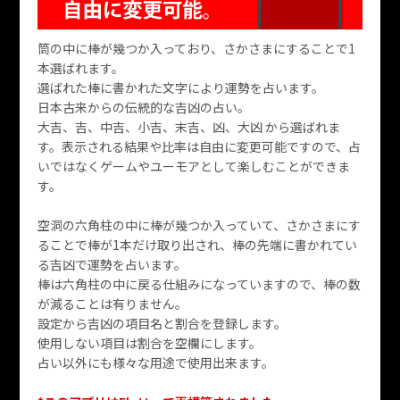
筒の中に棒が幾つか入っており、さかさまにすることで1
本選ばれます。
選ばれた棒に書かれた文字により運勢を占います。
日本古来からの伝統的な吉凶の占い。
大吉、吉、中吉、小吉、末吉、凶、大凶 から選ばれま
す。表示される結果や比率は自由に変更可能ですので、占
いではなくゲームやユーモアとして楽しむことができま
す。
空洞の六角柱の中に棒が幾つか入っていて、さかさまにす
ることで棒が1本だけ取り出され、棒の先端に書かれてい
る吉凶で運勢を占います。
棒は六角柱の中に戻る仕組みになっていますので、棒の数
が減ることは有りません。
設定から吉凶の項目名と割合を登録します。
使用しない項目は割合を空欄にします。
占い以外にも様々な用途で使用出来ます。