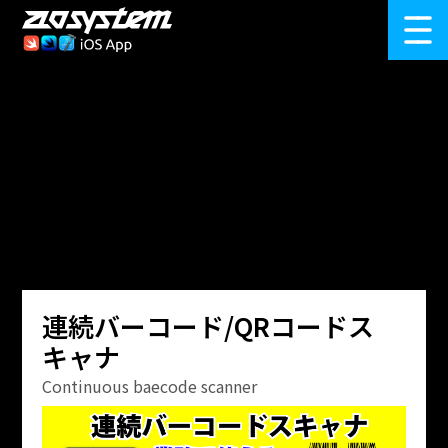
iOS SwiftUI Dev
Android Kotlin Dev
Flutter Dev
Corporate website
Product site
連続バーコード/QRコードス
キャナ
Continuous baecode scanner