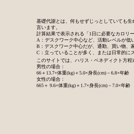
基礎代謝とは、何もせずじっとしていても生
言います。
計算結果で表示される「1日に必要なカロリー
A：デスクワーク中心など、活動レベルが低
B：デスクワーク中心だが、通勤、買い物、
C：立っていることが多く、または日常的に
このサイトでは、ハリス・ベネディクト方程
男性の場合：
66＋13.7×体重(kg)＋5.0×身長(cm)－6.8×年齢
女性の場合：
665＋ 9.6×体重(kg)＋1.7×身長(cm)－7.0×年齢