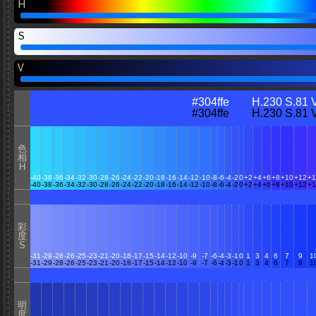
H
S
V
#304ffe H.230 S.81 V
#304ffe H.230 S.81 V
色
相
H
-40
-38
-36
-34
-32
-30
-28
-26
-24
-22
-20
-18
-16
-14
-12
-10
-8
-6
-4
-2
0
+2
+4
+6
+8
+10
+12
+1
-40
-38
-36
-34
-32
-30
-28
-26
-24
-22
-20
-18
-16
-14
-12
-10
-8
-6
-4
-2
0
+2
+4
+6
+8
+10
+12
+1
彩
度
S
-31
-29
-28
-26
-25
-23
-21
-20
-18
-17
-15
-14
-12
-10
-9
-7
-6
-4
-3
-1
0
1
3
4
6
7
9
1
-31
-29
-28
-26
-25
-23
-21
-20
-18
-17
-15
-14
-12
-10
-9
-7
-6
-4
-3
-1
0
1
3
4
6
7
9
1
明
度