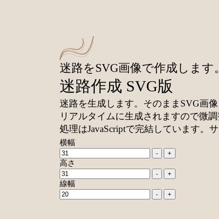
迷路をSVG画像で作成します。SV
迷路作成 SVG版
迷路を生成します。そのままSVG画像とし
リアルタイムに生成されますので微調
処理はJavaScriptで完結して
横幅
-
+
高さ
-
+
線幅
-
+