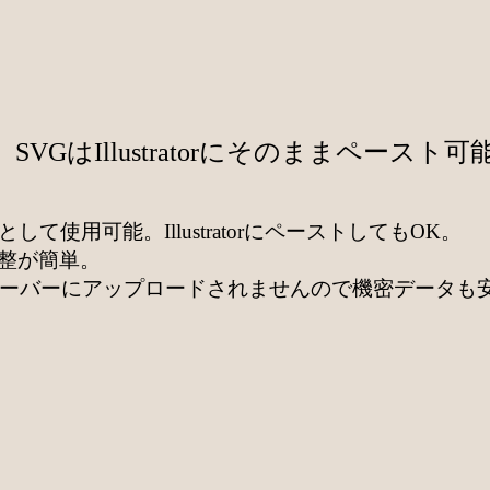
GはIllustratorにそのままペースト可
て使用可能。IllustratorにペーストしてもOK。
整が簡単。
います。サーバーにアップロードされませんので機密デー