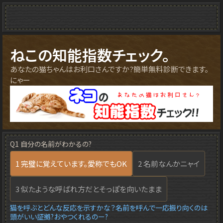
ねこの知能指数チェック。
あなたの猫ちゃんはお利口さんですか?簡単無料診断できます。
にゃー
Q1 自分の名前がわかるの?
1 完璧に覚えています。愛称でもOK
2 名前なんかニャイ
3 似たような呼ばれ方だとそっぽを向いたまま
猫を呼ぶとどんな反応を示すかな？名前を呼んで一応振り向くのは
頭がいい証拠?おやつくれるのー?