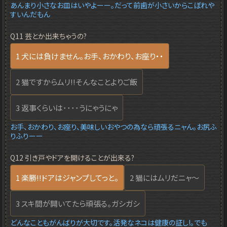
あんまり小さなお皿はいやよーー。だって前歯が小さいからこぼれや
すいんだもん
Q11 芸とか出来ちゃうの?
1 犬には負けません。お手、おかわり、お座り・・
2 猫ですからムリ!!そんなことよりご飯
3 返事くらいは････うにゃうにゃ
お手、おかわり、お座り、美味しいおやつの為なら頑張るニャん。お尻ふ
りふりーー
Q12 引き戸やドアを開けることが出来る?
1 楽勝!!ドアはジャンプしてっと。
2 猫にはムリだニャ～
3 スキ間が開いてたら頑張る。ガシガシ
どんなこともがんばりが大切です。活発なネコは健康の証し!。でも