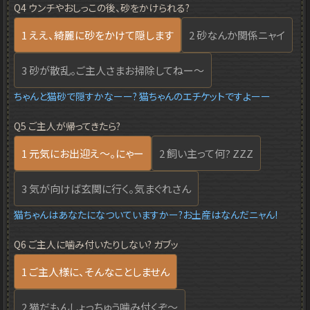
Q4 ウンチやおしっこの後、砂をかけられる?
1 ええ、綺麗に砂をかけて隠します
2 砂なんか関係ニャイ
3 砂が散乱。ご主人さまお掃除してねー～
ちゃんと猫砂で隠すかなーー? 猫ちゃんのエチケットですよーー
Q5 ご主人が帰ってきたら?
1 元気にお出迎え～。にゃー
2 飼い主って何? ZZZ
3 気が向けば玄関に行く。気まぐれさん
猫ちゃんはあなたになついていますかー?お土産はなんだニャん!
Q6 ご主人に噛み付いたりしない? ガブッ
1 ご主人様に、そんなことしません
2 猫だもんしょっちゅう噛み付くぞ～