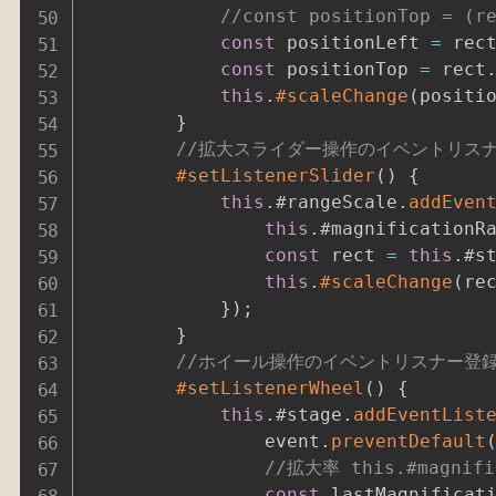
//const positionTop = (r
const
 positionLeft 
=
 rec
const
 positionTop 
=
 rect
this
.
#scaleChange
(
positi
}
//拡大スライダー操作のイベントリス
#setListenerSlider
(
)
{
this
.
#rangeScale
.
addEven
this
.
#magnificationR
const
 rect 
=
this
.
#s
this
.
#scaleChange
(
re
}
)
;
}
//ホイール操作のイベントリスナー登
#setListenerWheel
(
)
{
this
.
#stage
.
addEventList
				event
.
preventDefault
//拡大率 this.#magnif
const
 lastMagnificat