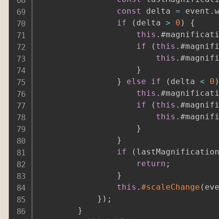
const
 delta 
=
 event
.
if
(
delta 
>
0
)
{
this
.
#magnificat
if
(
this
.
#magnif
this
.
#magnif
}
}
else
if
(
delta 
<
0
this
.
#magnificat
if
(
this
.
#magnif
this
.
#magnif
}
}
if
(
lastMagnificatio
return
;
}
this
.
#scaleChange
(
ev
}
)
;
}