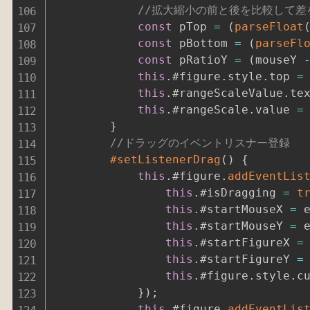
//拡大縮小の前と後を比較して差
const
 pTop 
=
(
parseFloat
const
 pBottom 
=
(
parseFl
const
 pRatioY 
=
(
mouseY 
this
.
#figure
.
style
.
top 
=
this
.
#rangeScaleValue
.
te
this
.
#rangeScale
.
value 
=
}
//ドラッグのイベントリスナー登録
#setListenerDrag
(
)
{
this
.
#figure
.
addEventLis
this
.
#isDragging 
=
t
this
.
#startMouseX 
=
 
this
.
#startMouseY 
=
 
this
.
#startFigureX 
=
this
.
#startFigureY 
=
this
.
#figure
.
style
.
c
}
)
;
this
.
#figure
.
addEventLis