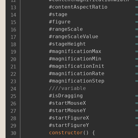
		#contentAspectRatio			
		#stage						
		#figure						
		#rangeScale					
		#rangeScaleValue			
		#stageHeight				
		#magnificationMax			
		#magnificationMin			
		#magnificationInit			
		#magnificationRate			
		#magnificationStep			
////variable
		#isDragging					
		#startMouseX				
		#startMouseY				
		#startFigureX				
		#startFigureY				
constructor
(
)
{