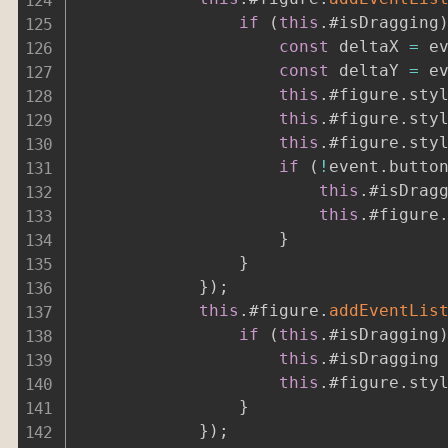
if
(
this
.
#isDragging
const
 deltaX 
=
 e
const
 deltaY 
=
 e
this
.
#figure
.
sty
this
.
#figure
.
sty
this
.
#figure
.
sty
if
(
!
event
.
butto
this
.
#isDrag
this
.
#figure
}
}
}
)
;
this
.
#figure
.
addEventLis
if
(
this
.
#isDragging
this
.
#isDragging
this
.
#figure
.
sty
}
}
)
;