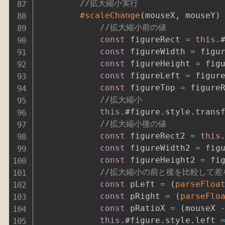
//拡大縮小実行
#scaleChange
(
mouseX
,
 mouseY
)
//拡大縮小前の値
const
 figureRect 
=
this
.
const
 figureWidth 
=
 figu
const
 figureHeight 
=
 fig
const
 figureLeft 
=
 figur
const
 figureTop 
=
 figure
//拡大縮小
this
.
#figure
.
style
.
trans
//拡大縮小後の値
const
 figureRect2 
=
this
const
 figureWidth2 
=
 fig
const
 figureHeight2 
=
 fi
//拡大縮小の前と後を比較して差
const
 pLeft 
=
(
parseFloa
const
 pRight 
=
(
parseFlo
const
 pRatioX 
=
(
mouseX 
this
.
#figure
.
style
.
left 