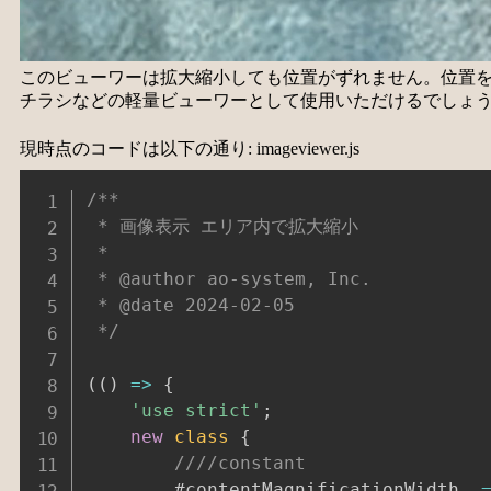
このビューワーは拡大縮小しても位置がずれません。位置
チラシなどの軽量ビューワーとして使用いただけるでしょ
現時点のコードは以下の通り: imageviewer.js
/**

 * 画像表示 エリア内で拡大縮小

 *

 * @author ao-system, Inc.

 * @date 2024-02-05

 */
(
(
)
=>
{
'use strict'
;
new
class
{
////constant
		#contentMagnificationWidth	