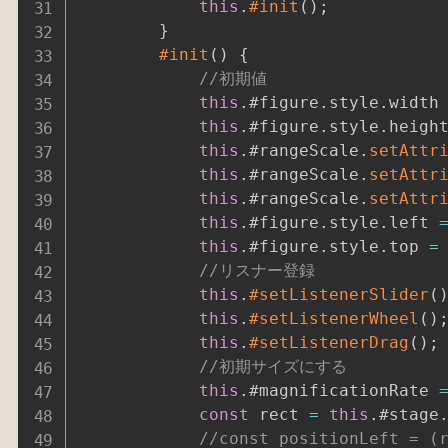
this
.
#init
(
)
;
}
#init
(
)
{
//初期値
this
.
#figure
.
style
.
width
this
.
#figure
.
style
.
heigh
this
.
#rangeScale
.
setAttr
this
.
#rangeScale
.
setAttr
this
.
#rangeScale
.
setAttr
this
.
#figure
.
style
.
left 
this
.
#figure
.
style
.
top 
=
//リスナー登録
this
.
#setListenerSlider
(
this
.
#setListenerWheel
(
)
this
.
#setListenerDrag
(
)
;
//初期サイズにする
this
.
#magnificationRate 
const
 rect 
=
this
.
#stage
//const positionLeft = (