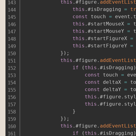
this
.
#figure
.
addEventLis
this
.
#isDragging 
=
t
const
 touch 
=
 event
.
this
.
#startMouseX 
=
 
this
.
#startMouseY 
=
 
this
.
#startFigureX 
=
this
.
#startFigureY 
=
}
)
;
this
.
#figure
.
addEventLis
if
(
this
.
#isDragging
const
 touch 
=
 ev
const
 deltaX 
=
 t
const
 deltaY 
=
 t
this
.
#figure
.
sty
this
.
#figure
.
sty
}
}
)
;
this
.
#figure
.
addEventLis
if
(
this
.
#isDragging