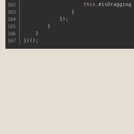
this
.
#isDragging
}
}
)
;
}
}
}
)
(
)
;