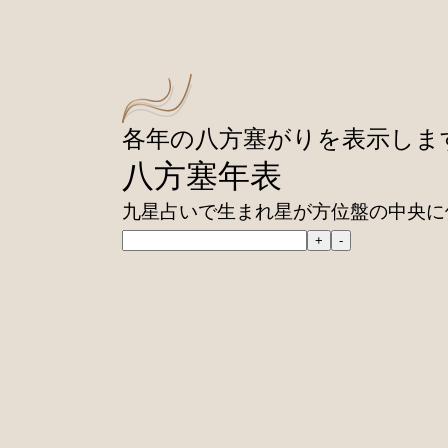
各年の八方塞がりを表示しま
八方塞年表
九星占いで生まれ星が方位盤の中央に
+
-