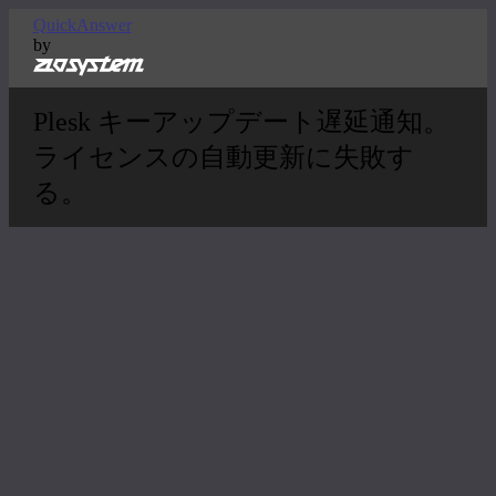
QuickAnswer
by
Plesk キーアップデート遅延通知。
ライセンスの自動更新に失敗す
る。