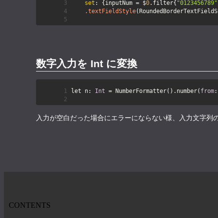
set
: {inputNum = $
0
.filter{
"0123456789"
.textFieldStyle
数字入力を Int に変換
let n: 
Int
 = NumberFormatter().number(
from
:
入力が空白だった場合にエラーにならない様、入力文字列
CONTENTS