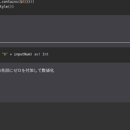
.contains($
0
 
"0"
 + inputNum) 
as
! 
Int
の先頭にゼロを付加して数値化