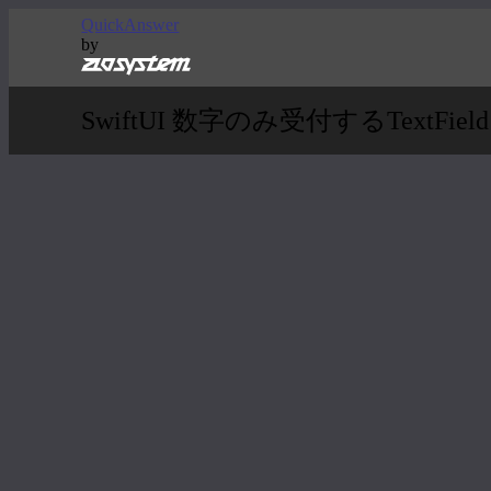
QuickAnswer
by
SwiftUI 数字のみ受付するTextFie