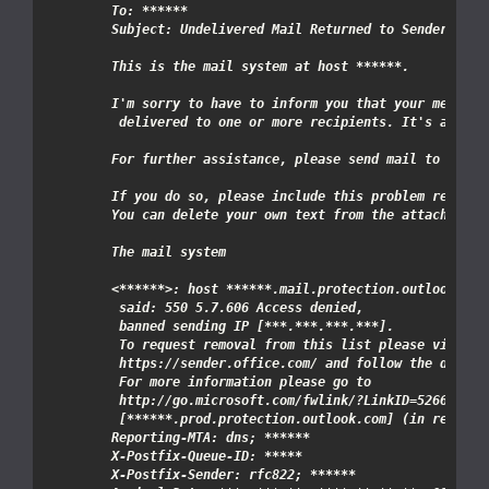
To: 
****
This is the mail system at host **
****
<
****
**>: host **
****
.mail.protection.outlook.com
 banned sending IP [
**
*.
**
*.
**
*.
**
 http://go.microsoft.com/fwlink/?LinkID=526655 (A
 [**
****
Reporting-MTA: dns; 
****
X-Postfix-Queue-ID: **
**
X-Postfix-Sender: rfc822; 
****