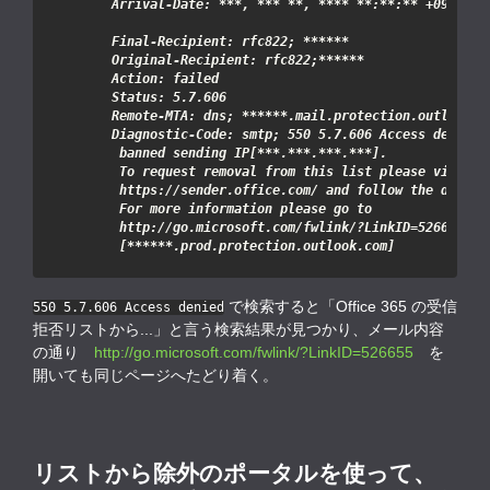
Arrival-Date: **
*
, **
*
 **
, 
****
**:**
:
Final-Recipient: rfc822; **
****
Original-Recipient: rfc822;
****
Remote-MTA: dns; **
****
 banned sending IP[
**
*.
**
*.
**
*.
**
 http://go.microsoft.com/fwlink/?LinkID=526655 (A
 [**
****
で検索すると「Office 365 の受信
550 5.7.606 Access denied
拒否リストから...」と言う検索結果が見つかり、メール内容
の通り
http://go.microsoft.com/fwlink/?LinkID=526655
を
開いても同じページへたどり着く。
リストから除外のポータルを使って、